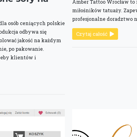
Amber Tattoo Wrocław to 
miłośników tatuaży. Zapew
profesjonalne doradztwo n
 dla osób ceniących polskie
odukcja odbywa się
Czytaj całość
rolować jakość na każdym
nie, po pakowanie.
zeby klientów i