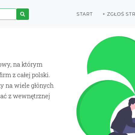
START
+ ZGŁOŚ ST
P
towy, na którym
rm z całej polski.
y na wiele głónych
tać z wewnętrznej