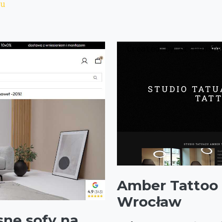
eu
Amber Tattoo 
Wrocław
sne sofy na