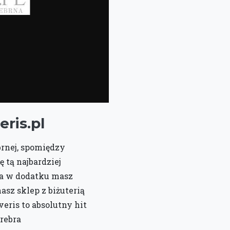
eris.pl
brnej, spomiędzy
ę tą najbardziej
 a w dodatku masz
sz sklep z biżuterią
veris to absolutny hit
rebra