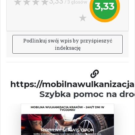
3,33
/ 3 głosów
3,33
P
o
d
l
i
n
k
u
j
s
w
ó
j
w
p
i
s
b
y
p
r
z
y
ś
p
i
e
s
z
y
ć
i
n
d
e
k
s
a
c
j
ę
https://mobilnawulkanizacja
Szybka pomoc na dro