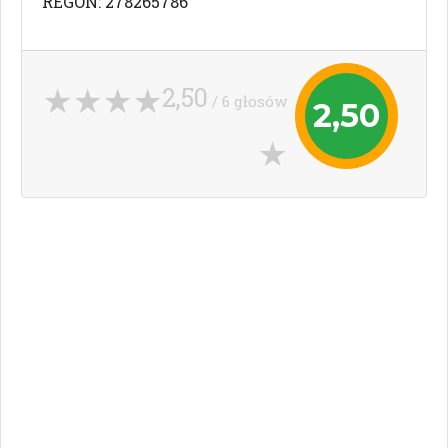
REGON: 278265786
2,50
/ 6 głosów
2,50