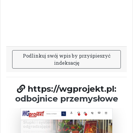
P
o
d
l
i
n
k
u
j
s
w
ó
j
w
p
i
s
b
y
p
r
z
y
ś
p
i
e
s
z
y
ć
i
n
d
e
k
s
a
c
j
ę
https://wgprojekt.pl:
odbojnice przemysłowe