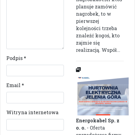
planuje zamówić
nagrobek, to w
pierwszej
kolejności trzeba
znaleźć kogoś, kto
zajmie się
realizacją. Współ...
Podpis
*
Email
*
Witryna internetowa
Energokabel Sp. z
o. o.
- Oferta
sprzedażowa firmy