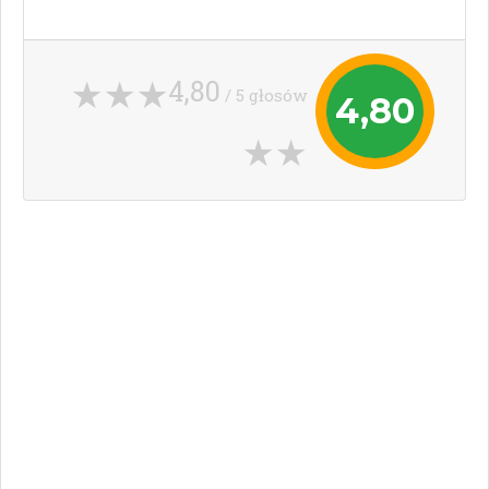
4,80
/ 5 głosów
4,80