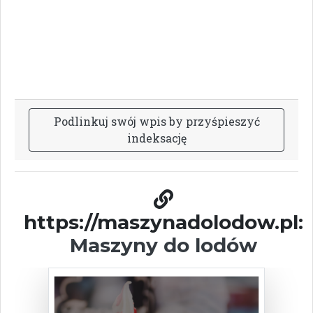
P
o
d
l
i
n
k
u
j
s
w
ó
j
w
p
i
s
b
y
p
r
z
y
ś
p
i
e
s
z
y
ć
i
n
d
e
k
s
a
c
j
ę
https://maszynadolodow.pl:
Maszyny do lodów