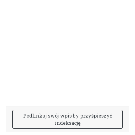
P
o
d
l
i
n
k
u
j
s
w
ó
j
w
p
i
s
b
y
p
r
z
y
ś
p
i
e
s
z
y
ć
i
n
d
e
k
s
a
c
j
ę