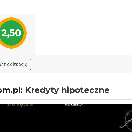
2,50
ć
i
n
d
e
k
s
a
c
j
ę
om.pl:
Kredyty hipoteczne