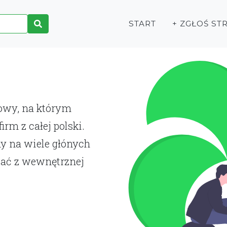
START
+ ZGŁOŚ ST
P
towy, na którym
rm z całej polski.
y na wiele głónych
tać z wewnętrznej