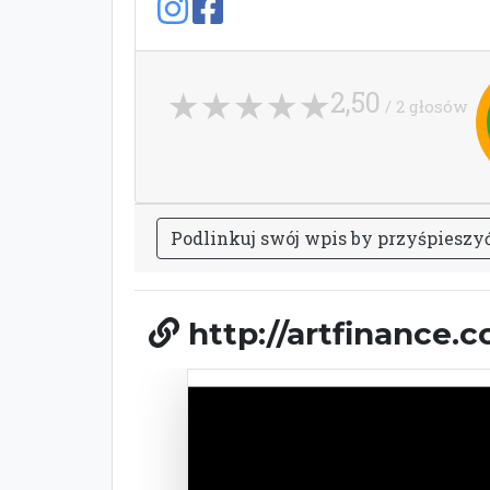
2,50
/ 2 głosów
P
o
d
l
i
n
k
u
j
s
w
ó
j
w
p
i
s
b
y
p
r
z
y
ś
p
i
e
s
z
y
http://artfinance.c