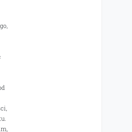
go,
ć
od
ci,
tu.
am,