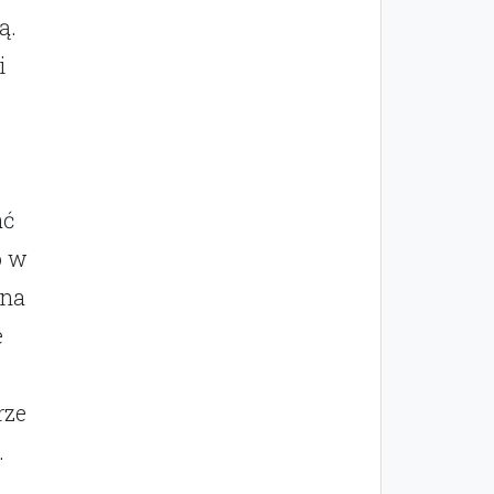
ą.
i
ać
o w
 na
e
rze
.