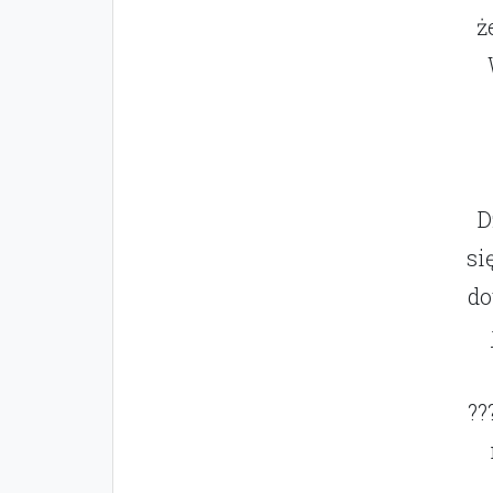
ż
D
si
do
??