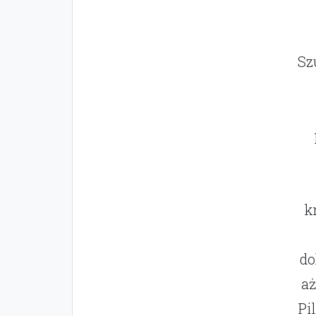
Sz
k
do
aż
Pi