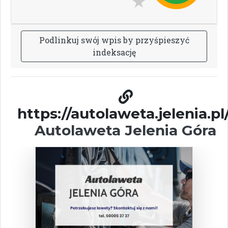
P
o
d
l
i
n
k
u
j
s
w
ó
j
w
p
i
s
b
y
p
r
z
y
ś
p
i
e
s
z
y
ć
i
n
d
e
k
s
a
c
j
ę
https://autolaweta.jelenia.pl/
Autolaweta Jelenia Góra