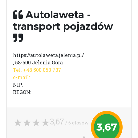
Autolaweta -
transport pojazdów
https://autolaweta.jelenia.pl/
, 58-500 Jelenia Góra
Tel. +48 500 053 737
e-mail:
NIP:
REGON:
3,67
/ 6 głosów
3,67