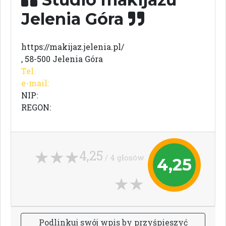
Jelenia Góra
https://makijaz.jelenia.pl/
, 58-500 Jelenia Góra
Tel.
e-mail:
NIP:
REGON:
4,25
/ 4 głosów
4,25
P
o
d
l
i
n
k
u
j
s
w
ó
j
w
p
i
s
b
y
p
r
z
y
ś
p
i
e
s
z
y
ć