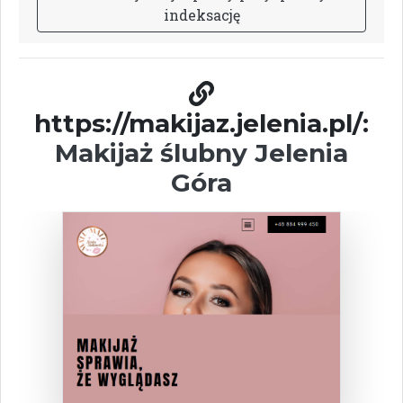
i
n
d
e
k
s
a
c
j
ę
https://makijaz.jelenia.pl/:
Makijaż ślubny Jelenia
Góra