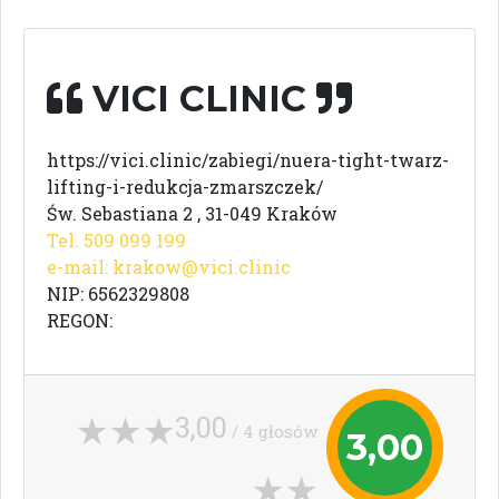
VICI CLINIC
https://vici.clinic/zabiegi/nuera-tight-twarz-
lifting-i-redukcja-zmarszczek/
Św. Sebastiana 2 , 31-049 Kraków
Tel. 509 099 199
e-mail:
krakow@vici.clinic
NIP: 6562329808
REGON:
3,00
/ 4 głosów
3,00