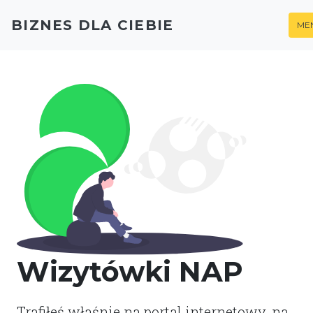
BIZNES DLA CIEBIE
ME
Wizytówki NAP
Trafiłeś właśnie na portal internetowy, na