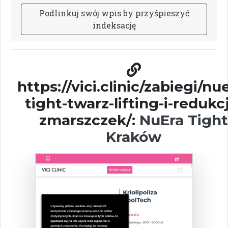
P
o
d
l
i
n
k
u
j
s
w
ó
j
w
p
i
s
b
y
p
r
z
y
ś
p
i
e
s
z
y
ć
i
n
d
e
k
s
a
c
j
ę
https://vici.clinic/zabiegi/nu
tight-twarz-lifting-i-redukc
zmarszczek/:
NuEra Tight
Kraków