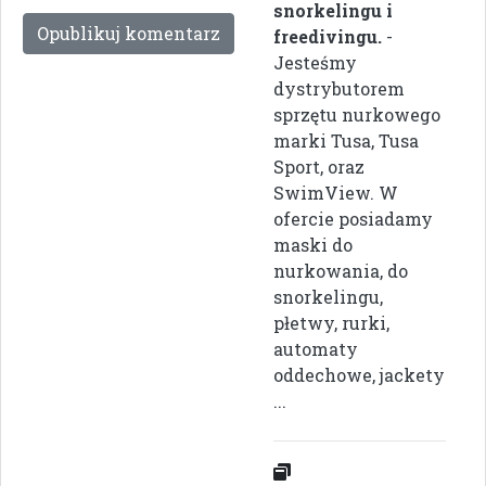
snorkelingu i
freedivingu.
-
Jesteśmy
dystrybutorem
sprzętu nurkowego
marki Tusa, Tusa
Sport, oraz
SwimView. W
ofercie posiadamy
maski do
nurkowania, do
snorkelingu,
płetwy, rurki,
automaty
oddechowe, jackety
...