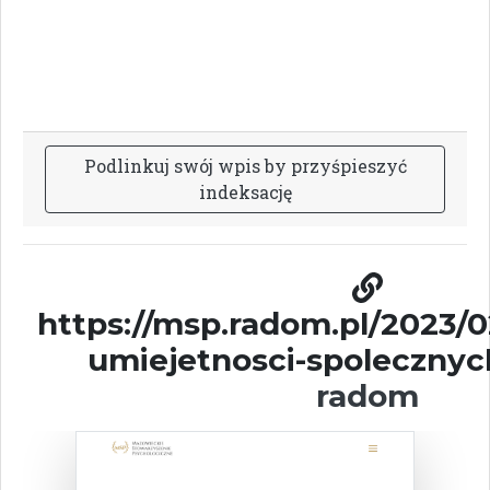
P
o
d
l
i
n
k
u
j
s
w
ó
j
w
p
i
s
b
y
p
r
z
y
ś
p
i
e
s
z
y
ć
i
n
d
e
k
s
a
c
j
ę
https://msp.radom.pl/2023/0
umiejetnosci-spolecznyc
radom