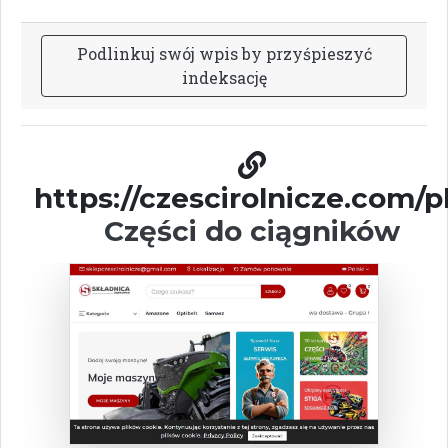
P
o
d
l
i
n
k
u
j
s
w
ó
j
w
p
i
s
b
y
p
r
z
y
ś
p
i
e
s
z
y
ć
i
n
d
e
k
s
a
c
j
ę
https://czescirolnicze.com/pl
Części do ciągników