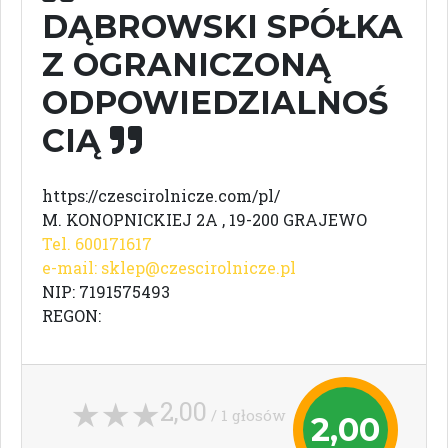
DĄBROWSKI SPÓŁKA
Z OGRANICZONĄ
ODPOWIEDZIALNOŚ
CIĄ
https://czescirolnicze.com/pl/
M. KONOPNICKIEJ 2A , 19-200 GRAJEWO
Tel. 600171617
e-mail:
sklep@czescirolnicze.pl
NIP: 7191575493
REGON:
2,00
/ 1 głosów
2,00