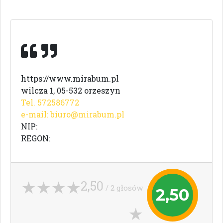
https://www.mirabum.pl
wilcza 1, 05-532 orzeszyn
Tel. 572586772
e-mail:
biuro@mirabum.pl
NIP:
REGON:
2,50
/ 2 głosów
2,50