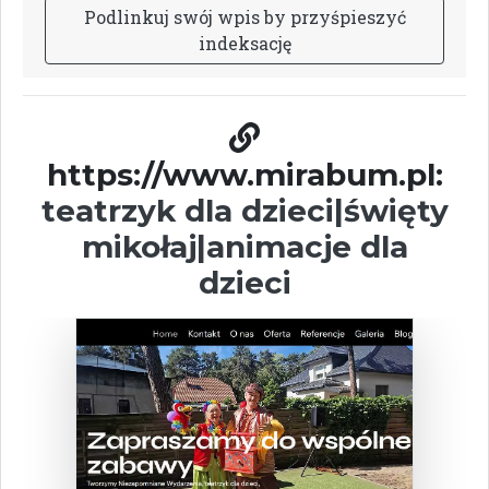
P
o
d
l
i
n
k
u
j
s
w
ó
j
w
p
i
s
b
y
p
r
z
y
ś
p
i
e
s
z
y
ć
i
n
d
e
k
s
a
c
j
ę
https://www.mirabum.pl:
teatrzyk dla dzieci|święty
mikołaj|animacje dla
dzieci