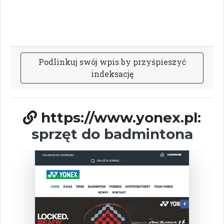
P
o
d
l
i
n
k
u
j
s
w
ó
j
w
p
i
s
b
y
p
r
z
y
ś
p
i
e
s
z
y
ć
i
n
d
e
k
s
a
c
j
ę
https://www.yonex.pl:
sprzęt do badmintona