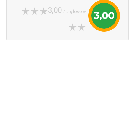
3,00
/ 5 głosów
3,00